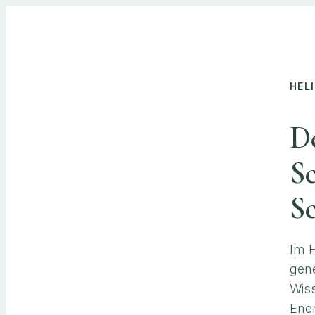
HEL
D
Sc
Sc
Im H
gene
Wis
Ener