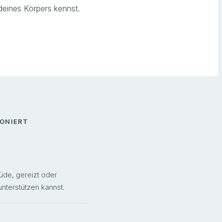
eines Körpers kennst.
IONIERT
de, gereizt oder
unterstützen kannst.