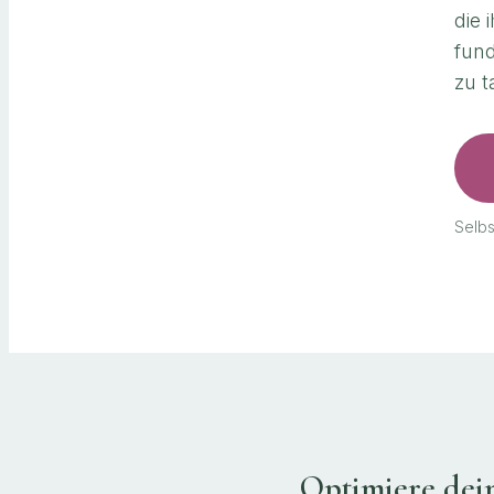
die 
fund
zu t
Selbs
Optimiere dei