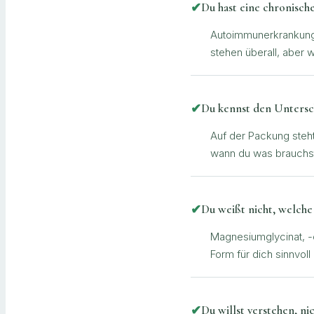
✔
Du hast eine chronisch
Autoimmunerkrankung
stehen überall, aber 
✔
Du kennst den Untersch
Auf der Packung steh
wann du was brauchst
✔
Du weißt nicht, welche
Magnesiumglycinat, -cit
Form für dich sinnvoll i
✔
Du willst verstehen, ni