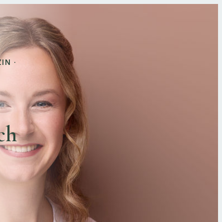
IN ·
ch