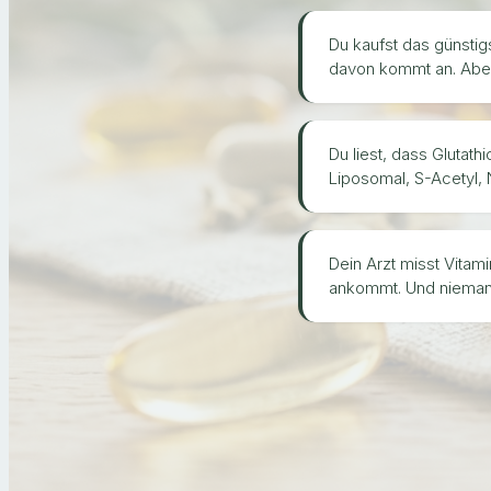
Du kaufst das günsti
davon kommt an. Aber 
Du liest, dass Glutath
Liposomal, S-Acetyl, N
Dein Arzt misst Vitam
ankommt. Und niemand 