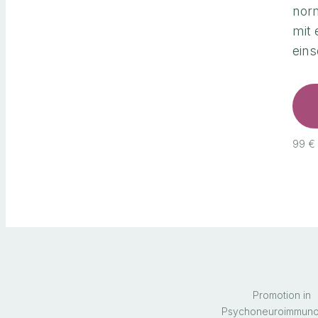
norm
mit 
eins
99 € 
Promotion in
Psychoneuroimmuno