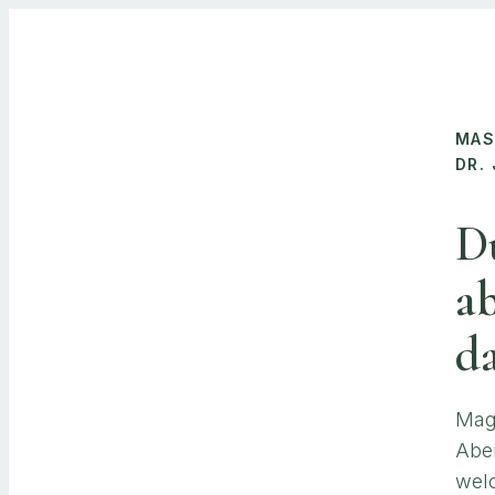
MAS
DR.
D
ab
da
Magn
Aber
welc