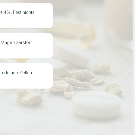
t 4%. Fast nichts
m Magen zerstört.
in deinen Zellen