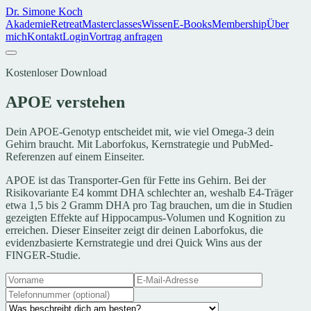
Dr. Simone Koch
Akademie
Retreat
Masterclasses
Wissen
E-Books
Membership
Über
mich
Kontakt
Login
Vortrag anfragen
Kostenloser Download
APOE verstehen
Dein APOE-Genotyp entscheidet mit, wie viel Omega-3 dein
Gehirn braucht. Mit Laborfokus, Kernstrategie und PubMed-
Referenzen auf einem Einseiter.
APOE ist das Transporter-Gen für Fette ins Gehirn. Bei der
Risikovariante E4 kommt DHA schlechter an, weshalb E4-Träger
etwa 1,5 bis 2 Gramm DHA pro Tag brauchen, um die in Studien
gezeigten Effekte auf Hippocampus-Volumen und Kognition zu
erreichen. Dieser Einseiter zeigt dir deinen Laborfokus, die
evidenzbasierte Kernstrategie und drei Quick Wins aus der
FINGER-Studie.