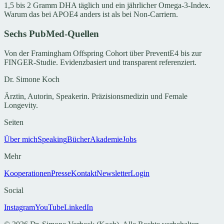
1,5 bis 2 Gramm DHA täglich und ein jährlicher Omega-3-Index.
Warum das bei APOE4 anders ist als bei Non-Carriern.
Sechs PubMed-Quellen
Von der Framingham Offspring Cohort über PreventE4 bis zur
FINGER-Studie. Evidenzbasiert und transparent referenziert.
Dr. Simone Koch
Ärztin, Autorin, Speakerin. Präzisionsmedizin und Female
Longevity.
Seiten
Über mich
Speaking
Bücher
Akademie
Jobs
Mehr
Kooperationen
Presse
Kontakt
Newsletter
Login
Social
Instagram
YouTube
LinkedIn