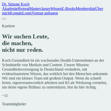
Dr. Simone Koch
Akademie
Retreat
Masterclasses
Wissen
E-Books
Membership
Über
mich
Kontakt
Login
Vortrag anfragen
Karriere
Wir suchen Leute,
die
machen
,
nicht nur reden.
Koch Gesundheit ist ein wachsendes Health-Unternehmen an der
Schnittstelle von Medizin und Content. Unsere Mission:
Gesundheitsversorgung in Deutschland verändern, mit
evidenzbasiertem Wissen, das wirklich bei den Menschen ankommt.
Wir sind ein kleines Team mit großem Output. Wenn du schnell
lernst, eigenverantwortlich arbeitest und KI als Werkzeug verstehst,
um deine eigene Brillanz zu unterstützen, bist du hier richtig.
~11
Teammitglieder