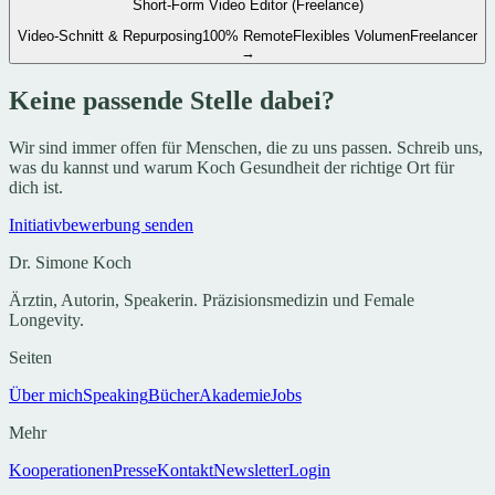
Short-Form Video Editor (Freelance)
Video-Schnitt & Repurposing
100% Remote
Flexibles Volumen
Freelancer
→
Keine passende Stelle dabei?
Wir sind immer offen für Menschen, die zu uns passen. Schreib uns,
was du kannst und warum Koch Gesundheit der richtige Ort für
dich ist.
Initiativbewerbung senden
Dr. Simone Koch
Ärztin, Autorin, Speakerin. Präzisionsmedizin und Female
Longevity.
Seiten
Über mich
Speaking
Bücher
Akademie
Jobs
Mehr
Kooperationen
Presse
Kontakt
Newsletter
Login