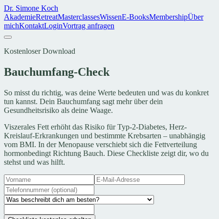
Dr. Simone Koch
Akademie
Retreat
Masterclasses
Wissen
E-Books
Membership
Über
mich
Kontakt
Login
Vortrag anfragen
Kostenloser Download
Bauchumfang-Check
So misst du richtig, was deine Werte bedeuten und was du konkret
tun kannst. Dein Bauchumfang sagt mehr über dein
Gesundheitsrisiko als deine Waage.
Viszerales Fett erhöht das Risiko für Typ-2-Diabetes, Herz-
Kreislauf-Erkrankungen und bestimmte Krebsarten – unabhängig
vom BMI. In der Menopause verschiebt sich die Fettverteilung
hormonbedingt Richtung Bauch. Diese Checkliste zeigt dir, wo du
stehst und was hilft.