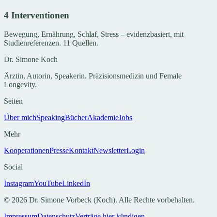
4 Interventionen
Bewegung, Ernährung, Schlaf, Stress – evidenzbasiert, mit
Studienreferenzen. 11 Quellen.
Dr. Simone Koch
Ärztin, Autorin, Speakerin. Präzisionsmedizin und Female
Longevity.
Seiten
Über mich
Speaking
Bücher
Akademie
Jobs
Mehr
Kooperationen
Presse
Kontakt
Newsletter
Login
Social
Instagram
YouTube
LinkedIn
©
2026
Dr. Simone Vorbeck (Koch). Alle Rechte vorbehalten.
Impressum
Datenschutz
Verträge hier kündigen