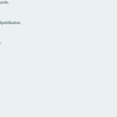
zeile.
lpublikation.
.