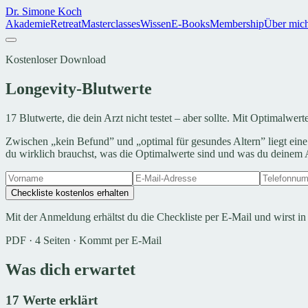
Dr. Simone Koch
Akademie
Retreat
Masterclasses
Wissen
E-Books
Membership
Über mic
Kostenloser Download
Longevity-Blutwerte
17 Blutwerte, die dein Arzt nicht testet – aber sollte. Mit Optimalwe
Zwischen „kein Befund” und „optimal für gesundes Altern” liegt eine
du wirklich brauchst, was die Optimalwerte sind und was du deinem Arz
Checkliste kostenlos erhalten
Mit der Anmeldung erhältst du die Checkliste per E-Mail und wirst 
PDF · 4 Seiten · Kommt per E-Mail
Was dich erwartet
17 Werte erklärt